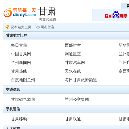
甘肃
去其它城市
设本站为主页
网友留言
甘肃地方门户
每日甘肃
西部时空
新华
中国甘肃网
网通星空
兰州
兰州新闻网
甘肃汽车网
兰州
甘肃热线
天水在线
定西
百度地图兰州
每日甘肃旅游频道
交通信息
甘肃省气象局
兰州公交集团
手机通信
甘肃移动
甘肃联通
甘肃
人才招聘